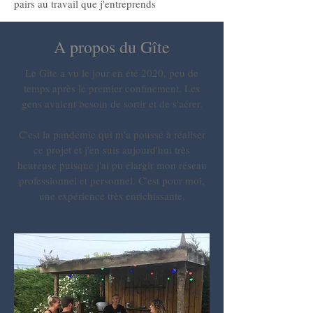
pairs au travail que j'entreprends
A propos du Gîte
Le Gîte a vu le jour en été 2020, peu de
temps après le premier confinement. Les
gens avaient besoin de sortir et de s'aérer.
C'est la pandémie qui m'a poussé à réaliser
ce projet et j'en suis aujourd'hui très
heureuse puisque j'ai pu élargir mon réseau
professionnel et personnel. C'est pour moi,
une expérience très enrichissante.